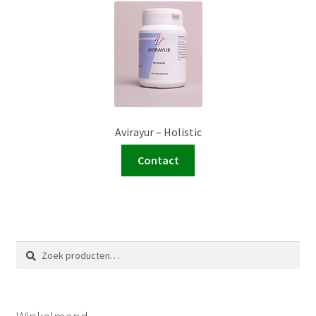
Avirayur – Holistic
Contact
Zoeken
Zoeken
naar: