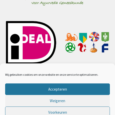
Wij gebruiken cookies om onze website en onze service te optimaliseren.
Accepteren
© Ayurveda webwinkel 2026
Algemene voorwaarden
Gebouwd met WooCommerce
.
Weigeren
Voorkeuren