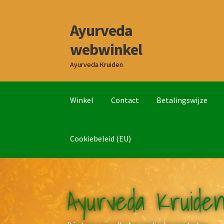
Ayurveda
Ga
Ga
door
naar
webwinkel
naar
de
navigatie
inhoud
Ayurveda Kruiden
Winkel
Contact
Betalingswijze
Cookiebeleid (EU)
Ayurveda Kruide