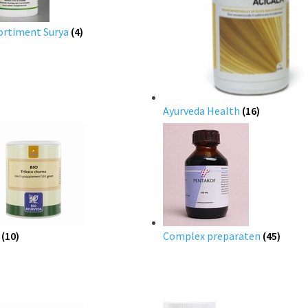
ortiment Surya
(4)
Ayurveda Health
(16)
O
(10)
Complex preparaten
(45)