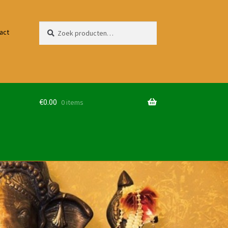
Zoeken
Zoeken
act
naar:
€
0.00
0 items