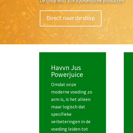
Dé shop voor alle Ayurvedische producten
Direct naar de shop
Havvn Jus
Powerjuice
Omdat onze
moderne voeding zo
arm is, is het alleen
maar logisch dat
specifieke
verbeteringen in de
voeding leiden tot