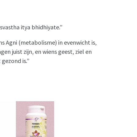
astha itya bhidhiyate.”
iens Agni (metabolisme) in evenwicht is,
n juist zijn, en wiens geest, ziel en
t gezond is.”