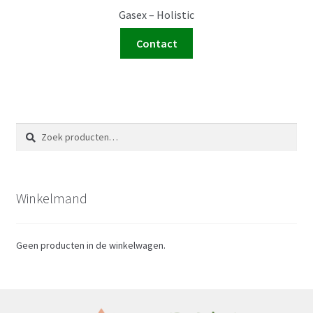
Gasex – Holistic
Contact
Zoeken
Zoeken
naar:
Winkelmand
Geen producten in de winkelwagen.