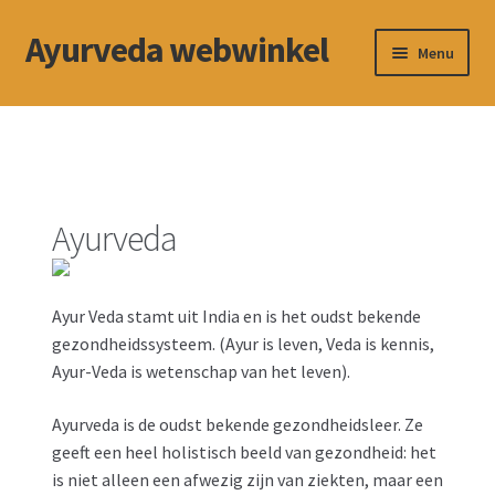
Ayurveda webwinkel
Ga
Ga
Menu
door
naar
naar
de
Winkel
navigatie
inhoud
Contact
Betalingswijze
Ayurveda
Subme
Privacybeleid
uitvou
Ayur Veda stamt uit India en is het oudst bekende
Algemene voorwaarden
gezondheidssysteem. (Ayur is leven, Veda is kennis,
Ayur-Veda is wetenschap van het leven).
Cookiebeleid (EU)
Ayurveda is de oudst bekende gezondheidsleer. Ze
geeft een heel holistisch beeld van gezondheid: het
is niet alleen een afwezig zijn van ziekten, maar een