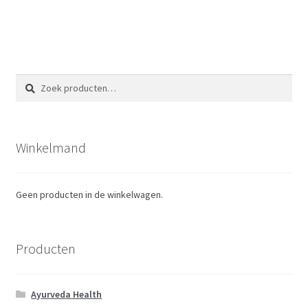
Zoeken
Zoeken
naar:
Winkelmand
Geen producten in de winkelwagen.
Producten
Ayurveda Health