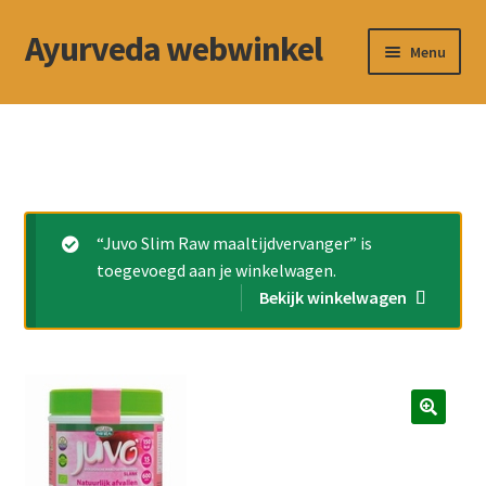
Ayurveda webwinkel
Ga
Ga
Menu
door
naar
naar
de
Winkel
navigatie
inhoud
Contact
Betalingswijze
“Juvo Slim Raw maaltijdvervanger” is
toegevoegd aan je winkelwagen.
Subme
Privacybeleid
Bekijk winkelwagen
uitvou
Algemene voorwaarden
Cookiebeleid (EU)