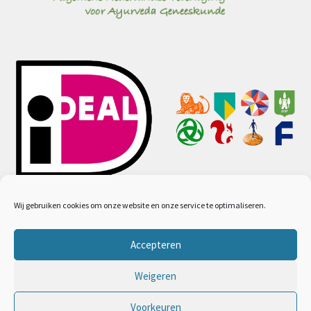
Wij gebruiken cookies om onze website en onze service te optimaliseren.
Accepteren
© Ayurveda webwinkel 2026
Algemene voorwaarden
Gebouwd met WooCommerce
.
Weigeren
Voorkeuren