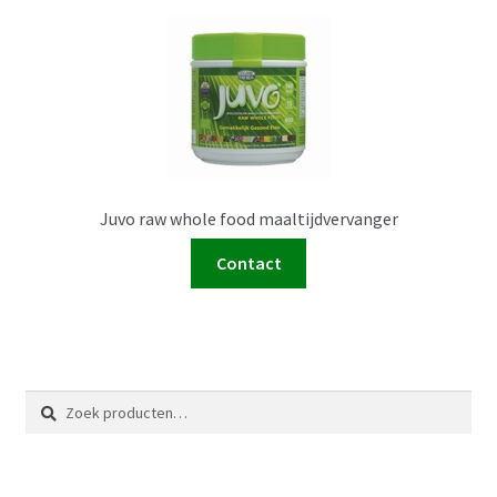
Juvo raw whole food maaltijdvervanger
Contact
Zoeken
Zoeken
naar: