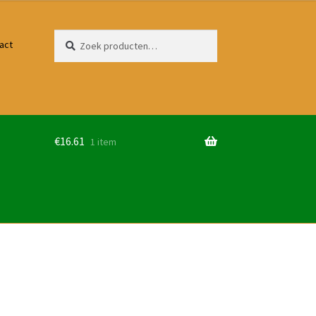
Zoeken
Zoeken
act
naar:
€
16.61
1 item