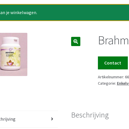
aan je winkelwagen.
Brahmi
Contact
Artikelnummer:
66
Categorie:
Enkelv
Beschrijving
hrijving