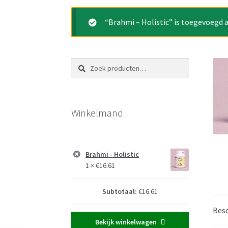
“Brahmi – Holistic” is toegevoegd 
Zoeken
Zoeken
naar:
Winkelmand
Brahmi - Holistic
1 ×
€
16.61
Subtotaal:
€
16.61
Besc
Bekijk winkelwagen