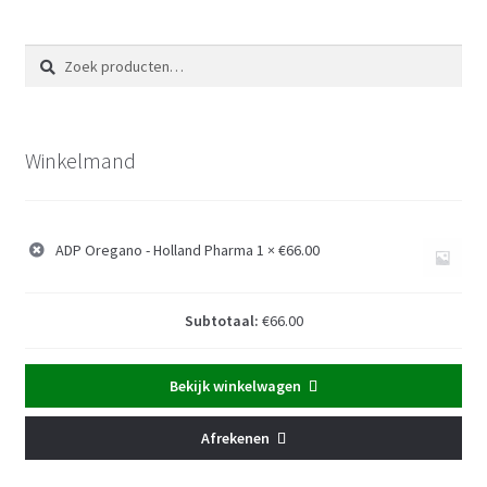
Zoeken
Zoeken
naar:
Winkelmand
ADP Oregano - Holland Pharma
1 ×
€
66.00
Subtotaal:
€
66.00
Bekijk winkelwagen
Afrekenen