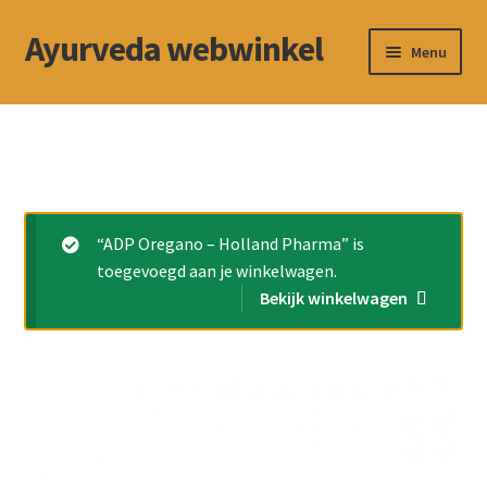
Ayurveda webwinkel
Ga
Ga
Menu
door
naar
naar
de
Winkel
navigatie
inhoud
Contact
Betalingswijze
“ADP Oregano – Holland Pharma” is
toegevoegd aan je winkelwagen.
Subme
Privacybeleid
Bekijk winkelwagen
uitvou
Algemene voorwaarden
Cookiebeleid (EU)