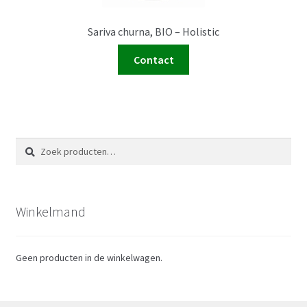
Sariva churna, BIO – Holistic
Contact
Zoeken
Zoeken
naar:
Winkelmand
Geen producten in de winkelwagen.