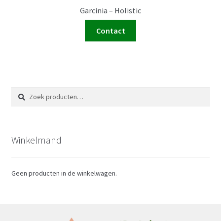
Garcinia – Holistic
Contact
Zoeken
Zoeken
naar:
Winkelmand
Geen producten in de winkelwagen.