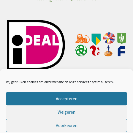
Wij gebruiken cookies om onze website en onze service te optimaliseren.
Accepteren
© Ayurveda webwinkel 2026
Algemene voorwaarden
Gebouwd met WooCommerce
.
Weigeren
Voorkeuren
0