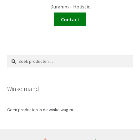
Duranim – Holistic
Contact
Zoeken
Zoeken
naar:
Winkelmand
Geen producten in de winkelwagen.