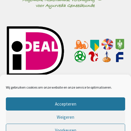
Wij gebruiken cookies om onze website en onze service te optimaliseren.
Accepteren
© Ayurveda webwinkel 2026
Algemene voorwaarden
Gebouwd met WooCommerce
.
Weigeren
Voorkeuren