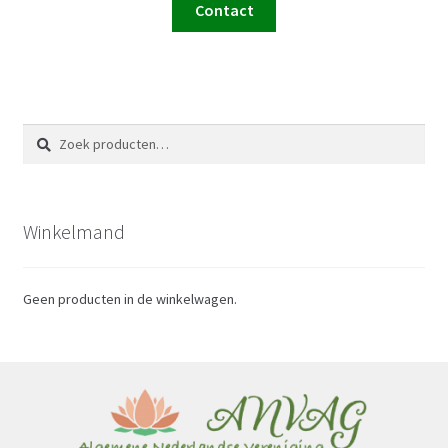
Contact
Zoeken
Zoeken
naar:
Winkelmand
Geen producten in de winkelwagen.