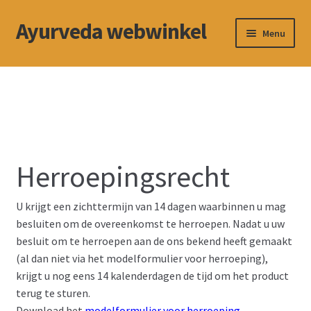
Ayurveda webwinkel
Ga
Ga
Menu
door
naar
naar
de
Winkel
navigatie
inhoud
Contact
Betalingswijze
Herroepingsrecht
Subme
Privacybeleid
uitvou
U krijgt een zichttermijn van 14 dagen waarbinnen u mag
Algemene voorwaarden
besluiten om de overeenkomst te herroepen. Nadat u uw
besluit om te herroepen aan de ons bekend heeft gemaakt
Cookiebeleid (EU)
(al dan niet via het modelformulier voor herroeping),
krijgt u nog eens 14 kalenderdagen de tijd om het product
terug te sturen.
Download het
modelformulier voor herroeping
,